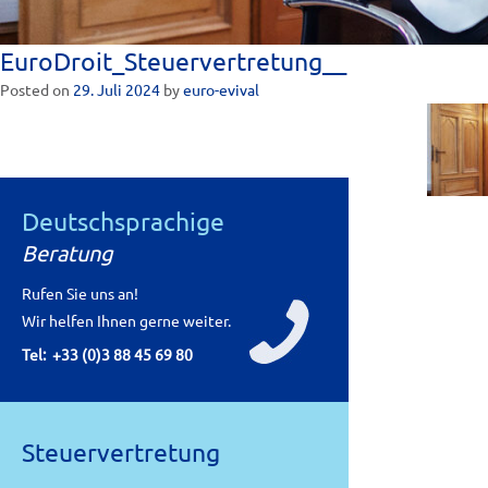
EuroDroit_Steuervertretung__
Posted on
29. Juli 2024
by
euro-evival
Deutschsprachige
P
←
Steuervertretung
Beratung
o
Rufen Sie uns an!
s
Wir helfen Ihnen gerne weiter.
t
Tel:
+33 (0)3 88 45 69 80
n
a
v
Steuervertretung
i