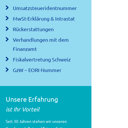
g
Umsatzsteueridentnummer
a
t
MwSt-Erklärung & Intrastat
i
Rückerstattungen
o
Verhandlungen mit dem
n
Finanzamt
Fiskalvertretung Schweiz
GzW – EORI-Nummer
Unsere Erfahrung
ist Ihr Vorteil
Seit 30 Jahren stehen wir unseren