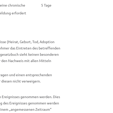
eine chronische
5 Tage
bildung erfordert
sse (Heirat, Geburt, Tod, Adoption
nehmer das Eintreten des betreffenden
tsgesetzbuch sieht keinen besonderen
 den Nachweis mit allen Mitteln
ragen und einen entsprechenden
 diesen nicht verweigern.
n Ereignisses genommen werden. Dies
Tag des Ereignisses genommen werden
n einem „angemessenen Zeitraum“