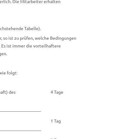
erlich. Die Mitarbeiter erhalten
chstehende Tabelle).
r, so ist zu prüfen, welche Bedingungen
 Es ist immer die vorteilhaftere
gen.
wie folgt:
aft) des
4 Tage
—————————–
1 Tag
—————————–