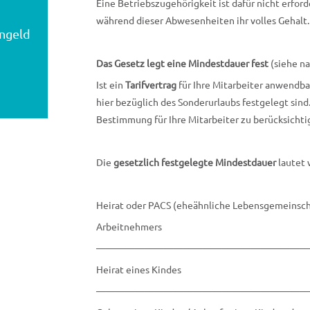
Eine Betriebszugehörigkeit ist dafür nicht erford
während dieser Abwesenheiten ihr volles Gehalt.
engeld
Das Gesetz legt eine Mindestdauer fest
(siehe na
Ist ein
Tarifvertrag
für Ihre Mitarbeiter anwendba
hier bezüglich des Sonderurlaubs festgelegt sind.
Bestimmung für Ihre Mitarbeiter zu berücksichti
Die
gesetzlich
festgelegte Mindestdauer
lautet 
Heirat oder PACS (eheähnliche Lebensgemeinsch
Arbeitnehmers
——————————————————————
Heirat eines Kindes
——————————————————————