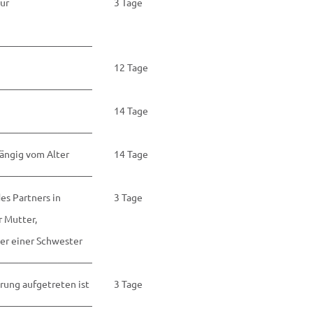
zur
3 Tage
—————————–
12 Tage
—————————–
14 Tage
—————————–
hängig vom Alter
14 Tage
—————————–
es Partners in
3 Tage
r Mutter,
der einer Schwester
—————————–
rung aufgetreten ist
3 Tage
—————————–