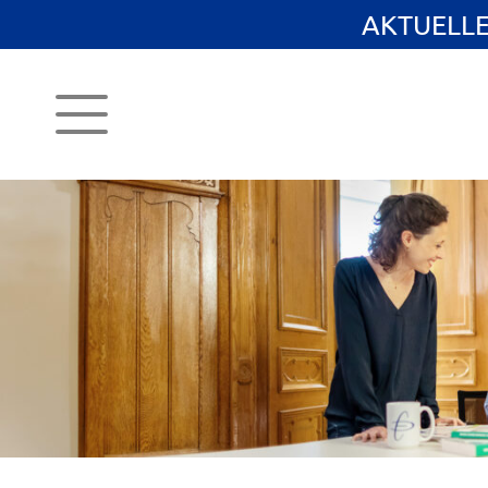
AKTUELL