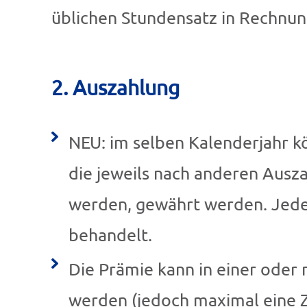
üblichen Stundensatz in Rechnung
2. Auszahlung
NEU: im selben Kalenderjahr k
die jeweils nach anderen Ausza
werden, gewährt werden. Jede
behandelt.
Die Prämie kann in einer oder
werden (jedoch maximal eine Z