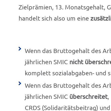
Zielprämien, 13. Monatsgehalt, 
handelt sich also um eine
zusätzl
Wenn das Bruttogehalt des Ar
jährlichen SMIC
nicht überschr
komplett sozialabgaben- und s
Wenn das Bruttogehalt des Ar
jährlichen SMIC
überschreitet
,
CRDS (Solidaritätsbeitrag) und