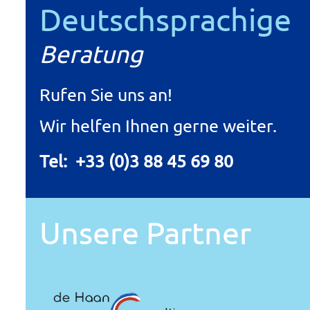
Deutschsprachige
Beratung
Rufen Sie uns an!
Wir helfen Ihnen gerne weiter.
Tel:
+33 (0)3 88 45 69 80
Unsere Partner