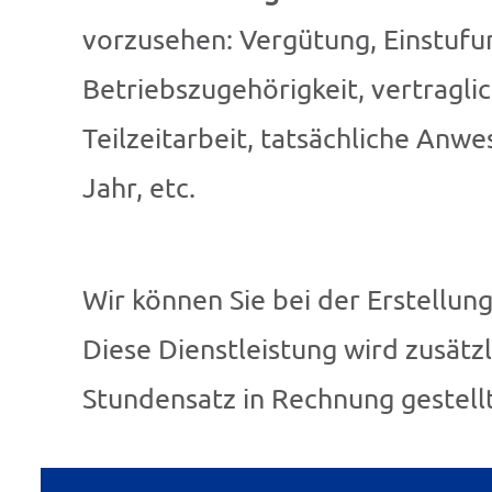
vorzusehen: Vergütung, Einstufu
Betriebszugehörigkeit, vertraglic
Teilzeitarbeit, tatsächliche An
Jahr, etc.
Wir können Sie bei der Erstellung
Diese Dienstleistung wird zusätz
Stundensatz in Rechnung gestellt