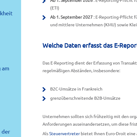
Ab 1. September 2026
: E-Reporting-Pflicht
(ETI)
kheit
Ab 1. September 2027
: E-Reporting-Pflicht 
und mittlere Unternehmen (KMU) sowie Kl
Welche Daten erfasst das E-Repor
Das E-Reporting dient der Erfassung von Transak
g am
regelmäßigen Abständen, insbesondere:
B2C-Umsätze in Frankreich
grenzüberschreitende B2B-Umsätze
Unternehmen sollten sich frühzeitig mit den org
Anforderungen auseinandersetzen, um diese fri
 der
Als
Steuervertreter
bietet Ihnen Euro-Droit eine