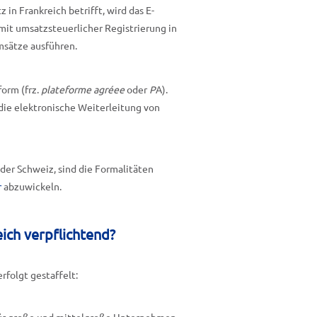
n Frankreich betrifft, wird das E-
mit umsatzsteuerlicher Registrierung in
msätze ausführen.
form (frz.
plateforme agréee
oder
P
A).
 die elektronische Weiterleitung von
der Schweiz, sind die Formalitäten
r
abzuwickeln.
ich verpflichtend?
rfolgt gestaffelt: