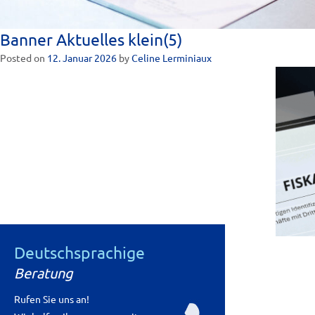
Banner Aktuelles klein(5)
Posted on
12. Januar 2026
by
Celine Lerminiaux
Deutschsprachige
P
←
Aktuelles
Beratung
o
Rufen Sie uns an!
s