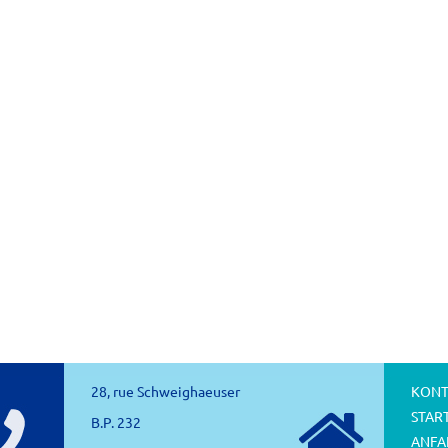
28, rue Schweighaeuser
KONT
STAR
B.P. 232
ANFA