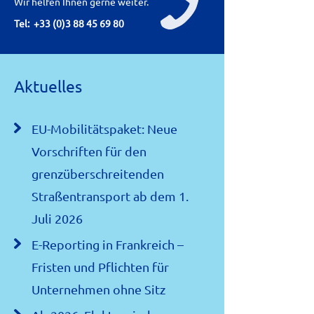
Wir helfen Ihnen gerne weiter.
t
Tel:
+33 (0)3 88 45 69 80
n
a
v
Aktuelles
i
g
EU-Mobilitätspaket: Neue
a
t
Vorschriften für den
i
grenzüberschreitenden
o
Straßentransport ab dem 1.
n
Juli 2026
E-Reporting in Frankreich –
Fristen und Pflichten für
Unternehmen ohne Sitz